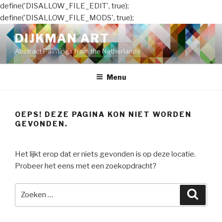
define('DISALLOW_FILE_EDIT', true);
define('DISALLOW_FILE_MODS', true);
Naar
DIJKMAN ART
de
Abstract Paintings from the Netherlands
inhoud
springen
Menu
OEPS! DEZE PAGINA KON NIET WORDEN
GEVONDEN.
Het lijkt erop dat er niets gevonden is op deze locatie.
Probeer het eens met een zoekopdracht?
Zoeken
Zoeke
naar: