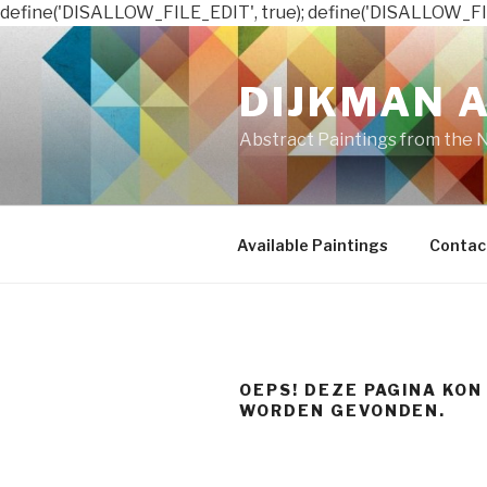
define('DISALLOW_FILE_EDIT', true); define('DISALLOW_FI
Naar
de
DIJKMAN 
inhoud
springen
Abstract Paintings from the 
Available Paintings
Contac
OEPS! DEZE PAGINA KON
WORDEN GEVONDEN.