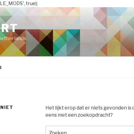
LE_MODS', true);
ART
Netherlands
t
 NIET
Het lijkt erop dat er niets gevonden is
eens met een zoekopdracht?
Zoeken