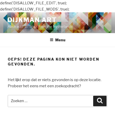
define('DISALLOW_FILE_EDIT', true);
define('DISALLOW_FILE_MODS', true);
Naar
DIJKMAN ART
de
Abstract Paintings from the Netherlands
inhoud
springen
Menu
OEPS! DEZE PAGINA KON NIET WORDEN
GEVONDEN.
Het lijkt erop dat er niets gevonden is op deze locatie.
Probeer het eens met een zoekopdracht?
Zoeken
Zoeke
naar: