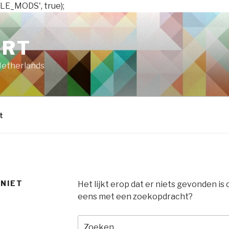
LE_MODS', true);
ART
Netherlands
t
 NIET
Het lijkt erop dat er niets gevonden is
eens met een zoekopdracht?
Zoeken