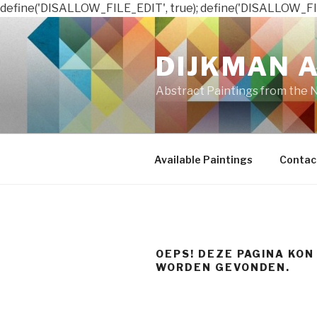
define('DISALLOW_FILE_EDIT', true); define('DISALLOW_FI
Naar
de
DIJKMAN 
inhoud
springen
Abstract Paintings from the 
Available Paintings
Contac
OEPS! DEZE PAGINA KON
WORDEN GEVONDEN.