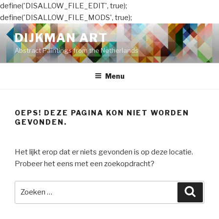
define('DISALLOW_FILE_EDIT', true);
define('DISALLOW_FILE_MODS', true);
Naar
DIJKMAN ART
de
Abstract Paintings from the Netherlands
inhoud
springen
Menu
OEPS! DEZE PAGINA KON NIET WORDEN
GEVONDEN.
Het lijkt erop dat er niets gevonden is op deze locatie.
Probeer het eens met een zoekopdracht?
Zoeken
Zoeke
naar: