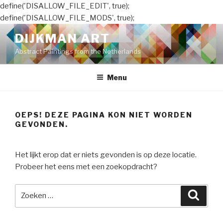
define('DISALLOW_FILE_EDIT', true);
define('DISALLOW_FILE_MODS', true);
Naar
DIJKMAN ART
de
Abstract Paintings from the Netherlands
inhoud
springen
Menu
OEPS! DEZE PAGINA KON NIET WORDEN
GEVONDEN.
Het lijkt erop dat er niets gevonden is op deze locatie.
Probeer het eens met een zoekopdracht?
Zoeken
Zoeke
naar: