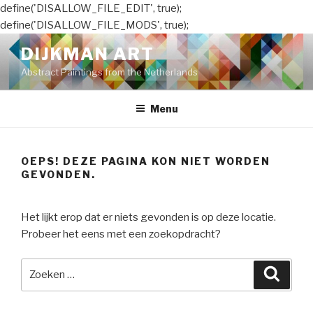
define('DISALLOW_FILE_EDIT', true);
define('DISALLOW_FILE_MODS', true);
Naar
DIJKMAN ART
de
Abstract Paintings from the Netherlands
inhoud
springen
Menu
OEPS! DEZE PAGINA KON NIET WORDEN
GEVONDEN.
Het lijkt erop dat er niets gevonden is op deze locatie.
Probeer het eens met een zoekopdracht?
Zoeken
Zoeke
naar: