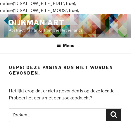
define('DISALLOW_FILE_EDIT', true);
define('DISALLOW_FILE_MODS', true);
Naar
DIJKMAN ART
de
Abstract Paintings from the Netherlands
inhoud
springen
Menu
OEPS! DEZE PAGINA KON NIET WORDEN
GEVONDEN.
Het lijkt erop dat er niets gevonden is op deze locatie.
Probeer het eens met een zoekopdracht?
Zoeken
Zoeke
naar: