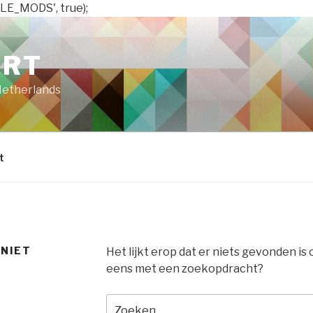
LE_MODS', true);
ART
Netherlands
t
 NIET
Het lijkt erop dat er niets gevonden is
eens met een zoekopdracht?
Zoeken