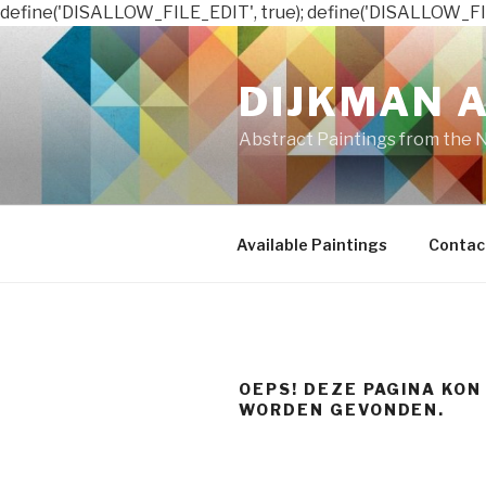
define('DISALLOW_FILE_EDIT', true); define('DISALLOW_FI
Naar
de
DIJKMAN 
inhoud
springen
Abstract Paintings from the 
Available Paintings
Contac
OEPS! DEZE PAGINA KON
WORDEN GEVONDEN.