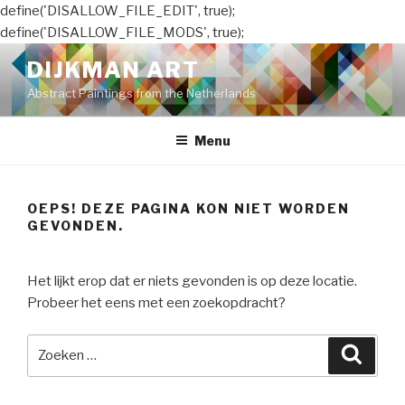
define('DISALLOW_FILE_EDIT', true);
define('DISALLOW_FILE_MODS', true);
Naar
DIJKMAN ART
de
Abstract Paintings from the Netherlands
inhoud
springen
Menu
OEPS! DEZE PAGINA KON NIET WORDEN
GEVONDEN.
Het lijkt erop dat er niets gevonden is op deze locatie.
Probeer het eens met een zoekopdracht?
Zoeken
Zoeke
naar: