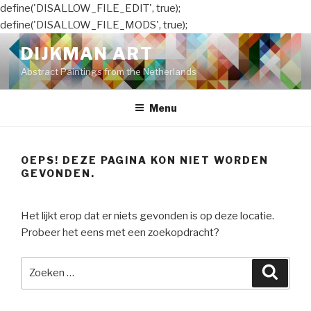
define('DISALLOW_FILE_EDIT', true);
define('DISALLOW_FILE_MODS', true);
Naar
DIJKMAN ART
de
Abstract Paintings from the Netherlands
inhoud
springen
Menu
OEPS! DEZE PAGINA KON NIET WORDEN
GEVONDEN.
Het lijkt erop dat er niets gevonden is op deze locatie.
Probeer het eens met een zoekopdracht?
Zoeken
Zoeke
naar: