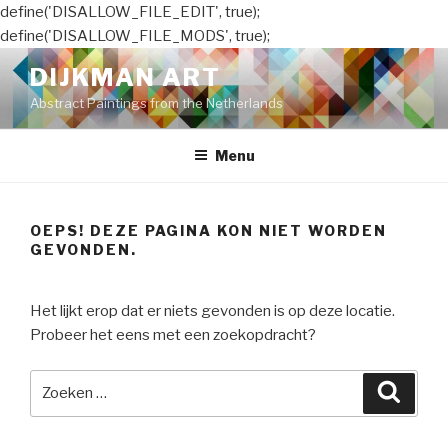
define('DISALLOW_FILE_EDIT', true);
define('DISALLOW_FILE_MODS', true);
Naar
DIJKMAN ART
de
Abstract Paintings from the Netherlands
inhoud
springen
Menu
OEPS! DEZE PAGINA KON NIET WORDEN
GEVONDEN.
Het lijkt erop dat er niets gevonden is op deze locatie.
Probeer het eens met een zoekopdracht?
Zoeken
Zoeke
naar: