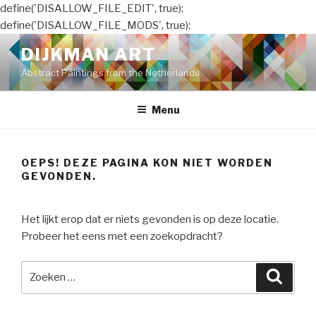
define('DISALLOW_FILE_EDIT', true);
define('DISALLOW_FILE_MODS', true);
Naar
DIJKMAN ART
de
Abstract Paintings from the Netherlands
inhoud
springen
Menu
OEPS! DEZE PAGINA KON NIET WORDEN
GEVONDEN.
Het lijkt erop dat er niets gevonden is op deze locatie.
Probeer het eens met een zoekopdracht?
Zoeken
Zoeke
naar: