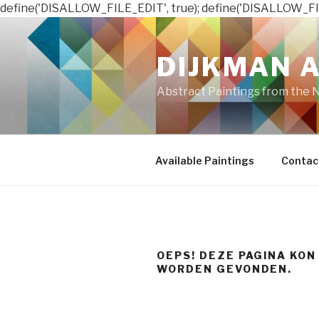
define('DISALLOW_FILE_EDIT', true); define('DISALLOW_FI
Naar
de
DIJKMAN 
inhoud
springen
Abstract Paintings from the 
Available Paintings
Contac
OEPS! DEZE PAGINA KON
WORDEN GEVONDEN.