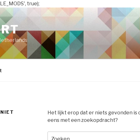
LE_MODS', true);
ART
Netherlands
t
 NIET
Het lijkt erop dat er niets gevonden is
eens met een zoekopdracht?
Zoeken