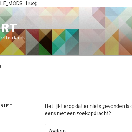
LE_MODS', true);
ART
Netherlands
t
 NIET
Het lijkt erop dat er niets gevonden is
eens met een zoekopdracht?
Zoeken