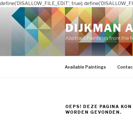
define('DISALLOW_FILE_EDIT', true); define('DISALLOW_FI
Naar
de
DIJKMAN 
inhoud
springen
Abstract Paintings from the 
Available Paintings
Contac
OEPS! DEZE PAGINA KON
WORDEN GEVONDEN.