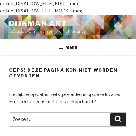
define('DISALLOW_FILE_EDIT', true);
define('DISALLOW_FILE_MODS', true);
Naar
DIJKMAN ART
de
Abstract Paintings from the Netherlands
inhoud
springen
Menu
OEPS! DEZE PAGINA KON NIET WORDEN
GEVONDEN.
Het lijkt erop dat er niets gevonden is op deze locatie.
Probeer het eens met een zoekopdracht?
Zoeken
Zoeke
naar: