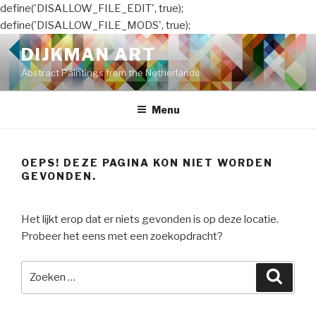
define('DISALLOW_FILE_EDIT', true);
define('DISALLOW_FILE_MODS', true);
Naar
DIJKMAN ART
de
Abstract Paintings from the Netherlands
inhoud
springen
Menu
OEPS! DEZE PAGINA KON NIET WORDEN
GEVONDEN.
Het lijkt erop dat er niets gevonden is op deze locatie.
Probeer het eens met een zoekopdracht?
Zoeken
Zoeke
naar: