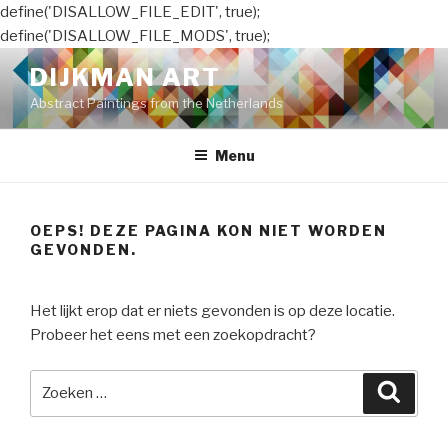
define('DISALLOW_FILE_EDIT', true);
define('DISALLOW_FILE_MODS', true);
Naar
DIJKMAN ART
de
Abstract Paintings from the Netherlands
inhoud
springen
Menu
OEPS! DEZE PAGINA KON NIET WORDEN
GEVONDEN.
Het lijkt erop dat er niets gevonden is op deze locatie.
Probeer het eens met een zoekopdracht?
Zoeken
Zoeke
naar: