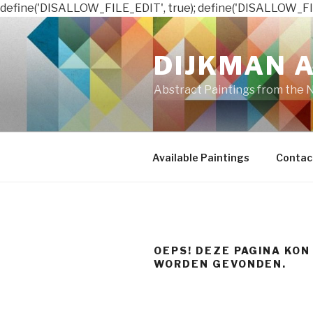
define('DISALLOW_FILE_EDIT', true); define('DISALLOW_FI
Naar
de
DIJKMAN 
inhoud
springen
Abstract Paintings from the 
Available Paintings
Contac
OEPS! DEZE PAGINA KON
WORDEN GEVONDEN.