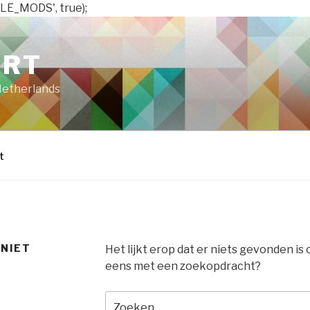
LE_MODS', true);
ART
Netherlands
t
 NIET
Het lijkt erop dat er niets gevonden is
eens met een zoekopdracht?
Zoeken