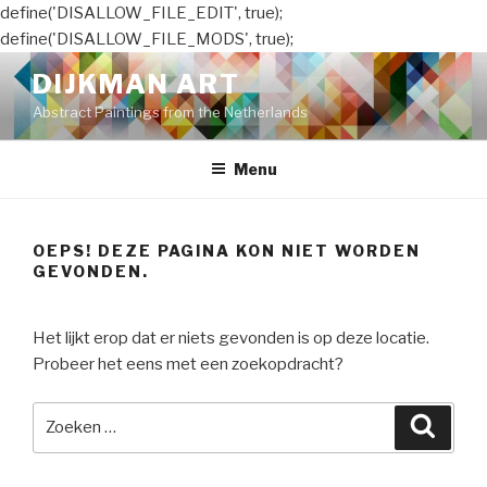
define('DISALLOW_FILE_EDIT', true);
define('DISALLOW_FILE_MODS', true);
Naar
DIJKMAN ART
de
Abstract Paintings from the Netherlands
inhoud
springen
Menu
OEPS! DEZE PAGINA KON NIET WORDEN
GEVONDEN.
Het lijkt erop dat er niets gevonden is op deze locatie.
Probeer het eens met een zoekopdracht?
Zoeken
Zoeke
naar: