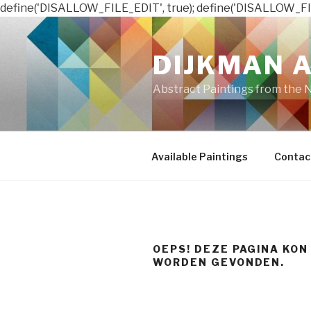
define('DISALLOW_FILE_EDIT', true); define('DISALLOW_FI
Naar
de
DIJKMAN 
inhoud
springen
Abstract Paintings from the 
Available Paintings
Contac
OEPS! DEZE PAGINA KON
WORDEN GEVONDEN.