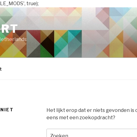
LE_MODS', true);
ART
Netherlands
t
 NIET
Het lijkt erop dat er niets gevonden is
eens met een zoekopdracht?
Zoeken