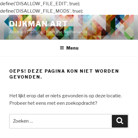
define('DISALLOW_FILE_EDIT', true);
define('DISALLOW_FILE_MODS', true);
Naar
DIJKMAN ART
de
Abstract Paintings from the Netherlands
inhoud
springen
Menu
OEPS! DEZE PAGINA KON NIET WORDEN
GEVONDEN.
Het lijkt erop dat er niets gevonden is op deze locatie.
Probeer het eens met een zoekopdracht?
Zoeken
Zoeke
naar: