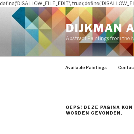
define('DISALLOW_FILE_EDIT', true); define('DISALLOW_FI
Naar
de
DIJKMAN 
inhoud
springen
Abstract Paintings from the 
Available Paintings
Contac
OEPS! DEZE PAGINA KON
WORDEN GEVONDEN.