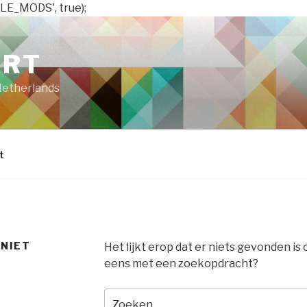
LE_MODS', true);
ART
Netherlands
t
 NIET
Het lijkt erop dat er niets gevonden is
eens met een zoekopdracht?
Zoeken