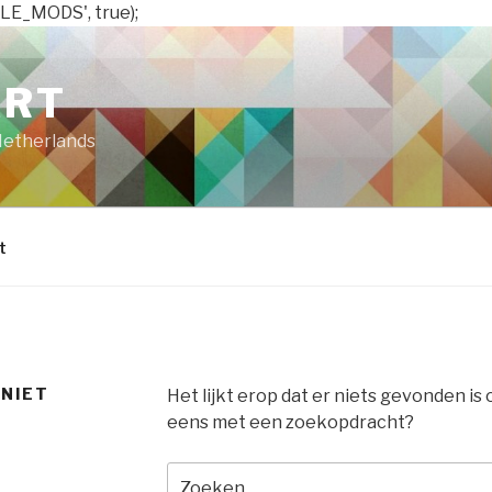
LE_MODS', true);
ART
Netherlands
t
 NIET
Het lijkt erop dat er niets gevonden is
eens met een zoekopdracht?
Zoeken