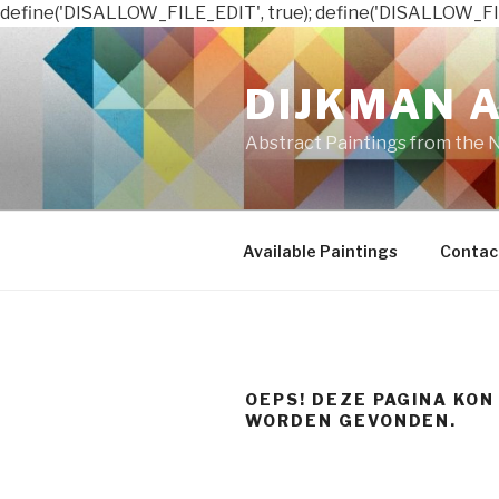
define('DISALLOW_FILE_EDIT', true); define('DISALLOW_FI
Naar
de
DIJKMAN 
inhoud
springen
Abstract Paintings from the 
Available Paintings
Contac
OEPS! DEZE PAGINA KON
WORDEN GEVONDEN.