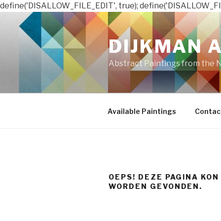
define('DISALLOW_FILE_EDIT', true); define('DISALLOW_FI
Naar
de
DIJKMAN 
inhoud
springen
Abstract Paintings from the 
Available Paintings
Contac
OEPS! DEZE PAGINA KON
WORDEN GEVONDEN.