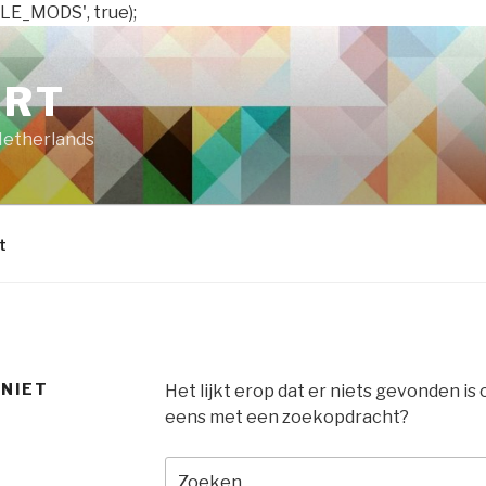
LE_MODS', true);
ART
Netherlands
t
 NIET
Het lijkt erop dat er niets gevonden is
eens met een zoekopdracht?
Zoeken