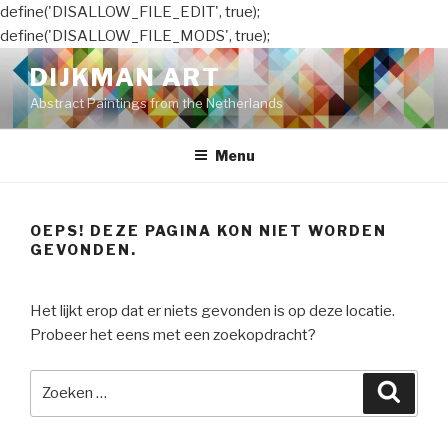
define('DISALLOW_FILE_EDIT', true);
define('DISALLOW_FILE_MODS', true);
Naar
DIJKMAN ART
de
Abstract Paintings from the Netherlands
inhoud
springen
Menu
OEPS! DEZE PAGINA KON NIET WORDEN
GEVONDEN.
Het lijkt erop dat er niets gevonden is op deze locatie.
Probeer het eens met een zoekopdracht?
Zoeken
Zoeke
naar: