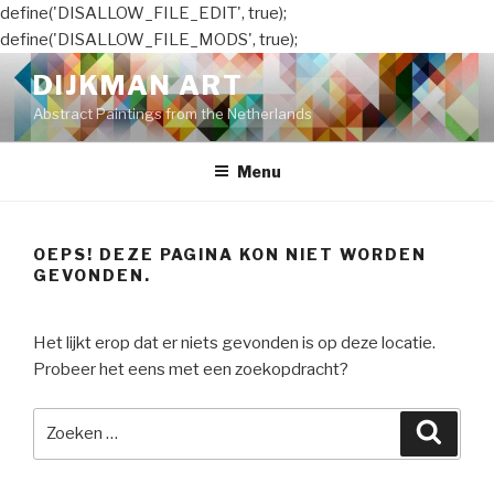
define('DISALLOW_FILE_EDIT', true);
define('DISALLOW_FILE_MODS', true);
Naar
DIJKMAN ART
de
Abstract Paintings from the Netherlands
inhoud
springen
Menu
OEPS! DEZE PAGINA KON NIET WORDEN
GEVONDEN.
Het lijkt erop dat er niets gevonden is op deze locatie.
Probeer het eens met een zoekopdracht?
Zoeken
Zoeke
naar: