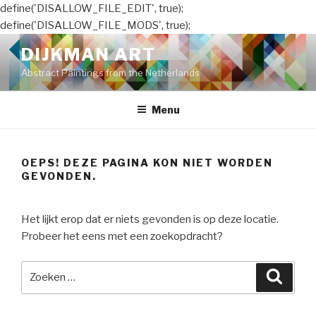
define('DISALLOW_FILE_EDIT', true);
define('DISALLOW_FILE_MODS', true);
Naar
DIJKMAN ART
de
Abstract Paintings from the Netherlands
inhoud
springen
Menu
OEPS! DEZE PAGINA KON NIET WORDEN
GEVONDEN.
Het lijkt erop dat er niets gevonden is op deze locatie.
Probeer het eens met een zoekopdracht?
Zoeken
Zoeke
naar: