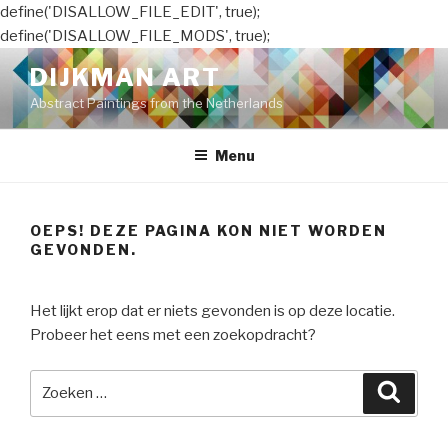
define('DISALLOW_FILE_EDIT', true);
define('DISALLOW_FILE_MODS', true);
Naar
DIJKMAN ART
de
Abstract Paintings from the Netherlands
inhoud
springen
Menu
OEPS! DEZE PAGINA KON NIET WORDEN
GEVONDEN.
Het lijkt erop dat er niets gevonden is op deze locatie.
Probeer het eens met een zoekopdracht?
Zoeken
Zoeke
naar: