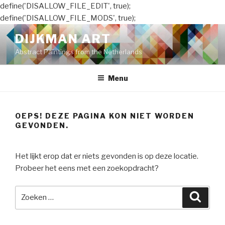
define('DISALLOW_FILE_EDIT', true);
define('DISALLOW_FILE_MODS', true);
Naar
DIJKMAN ART
de
Abstract Paintings from the Netherlands
inhoud
springen
Menu
OEPS! DEZE PAGINA KON NIET WORDEN
GEVONDEN.
Het lijkt erop dat er niets gevonden is op deze locatie.
Probeer het eens met een zoekopdracht?
Zoeken
Zoeke
naar: