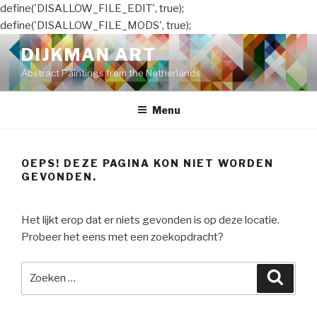
define('DISALLOW_FILE_EDIT', true);
define('DISALLOW_FILE_MODS', true);
Naar
DIJKMAN ART
de
Abstract Paintings from the Netherlands
inhoud
springen
Menu
OEPS! DEZE PAGINA KON NIET WORDEN
GEVONDEN.
Het lijkt erop dat er niets gevonden is op deze locatie.
Probeer het eens met een zoekopdracht?
Zoeken
Zoeke
naar: