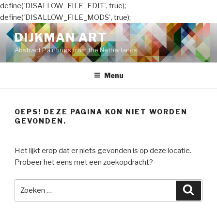
define('DISALLOW_FILE_EDIT', true);
define('DISALLOW_FILE_MODS', true);
Naar
DIJKMAN ART
de
Abstract Paintings from the Netherlands
inhoud
springen
Menu
OEPS! DEZE PAGINA KON NIET WORDEN
GEVONDEN.
Het lijkt erop dat er niets gevonden is op deze locatie.
Probeer het eens met een zoekopdracht?
Zoeken
Zoeke
naar: