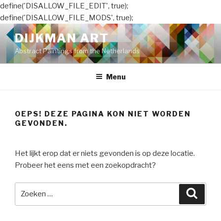
define('DISALLOW_FILE_EDIT', true);
define('DISALLOW_FILE_MODS', true);
Naar
DIJKMAN ART
de
Abstract Paintings from the Netherlands
inhoud
springen
Menu
OEPS! DEZE PAGINA KON NIET WORDEN
GEVONDEN.
Het lijkt erop dat er niets gevonden is op deze locatie.
Probeer het eens met een zoekopdracht?
Zoeken
Zoeke
naar: