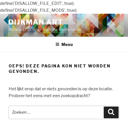
define('DISALLOW_FILE_EDIT', true);
define('DISALLOW_FILE_MODS', true);
Naar
DIJKMAN ART
de
Abstract Paintings from the Netherlands
inhoud
springen
Menu
OEPS! DEZE PAGINA KON NIET WORDEN
GEVONDEN.
Het lijkt erop dat er niets gevonden is op deze locatie.
Probeer het eens met een zoekopdracht?
Zoeken
Zoeke
naar: