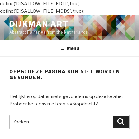
define('DISALLOW_FILE_EDIT', true);
define('DISALLOW_FILE_MODS', true);
Naar
DIJKMAN ART
de
Abstract Paintings from the Netherlands
inhoud
springen
Menu
OEPS! DEZE PAGINA KON NIET WORDEN
GEVONDEN.
Het lijkt erop dat er niets gevonden is op deze locatie.
Probeer het eens met een zoekopdracht?
Zoeken
Zoeke
naar: