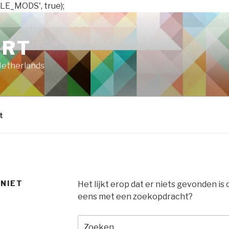
LE_MODS', true);
ART
Netherlands
t
 NIET
Het lijkt erop dat er niets gevonden is
eens met een zoekopdracht?
Zoeken