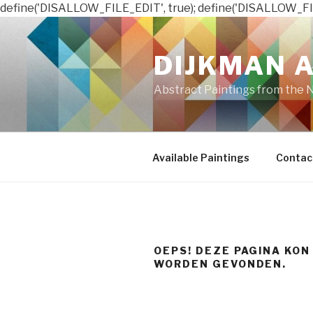
define('DISALLOW_FILE_EDIT', true); define('DISALLOW_FI
Naar
de
DIJKMAN 
inhoud
springen
Abstract Paintings from the 
Available Paintings
Contac
OEPS! DEZE PAGINA KON
WORDEN GEVONDEN.