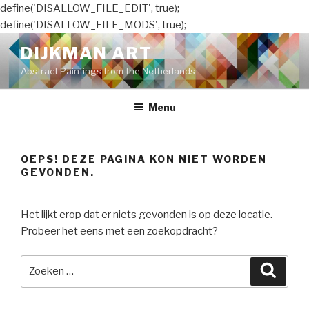
define('DISALLOW_FILE_EDIT', true);
define('DISALLOW_FILE_MODS', true);
Naar
DIJKMAN ART
de
Abstract Paintings from the Netherlands
inhoud
springen
Menu
OEPS! DEZE PAGINA KON NIET WORDEN
GEVONDEN.
Het lijkt erop dat er niets gevonden is op deze locatie.
Probeer het eens met een zoekopdracht?
Zoeken
Zoeke
naar: