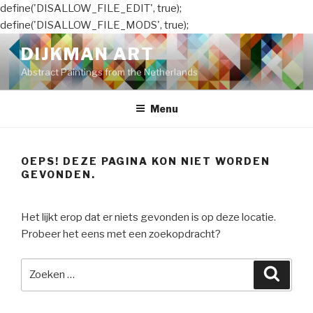
define('DISALLOW_FILE_EDIT', true);
define('DISALLOW_FILE_MODS', true);
Naar
DIJKMAN ART
de
Abstract Paintings from the Netherlands
inhoud
springen
Menu
OEPS! DEZE PAGINA KON NIET WORDEN
GEVONDEN.
Het lijkt erop dat er niets gevonden is op deze locatie.
Probeer het eens met een zoekopdracht?
Zoeken
Zoeke
naar: