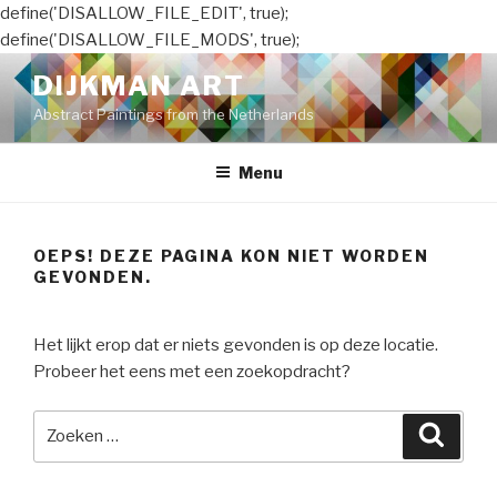
define('DISALLOW_FILE_EDIT', true);
define('DISALLOW_FILE_MODS', true);
Naar
DIJKMAN ART
de
Abstract Paintings from the Netherlands
inhoud
springen
Menu
OEPS! DEZE PAGINA KON NIET WORDEN
GEVONDEN.
Het lijkt erop dat er niets gevonden is op deze locatie.
Probeer het eens met een zoekopdracht?
Zoeken
Zoeke
naar: