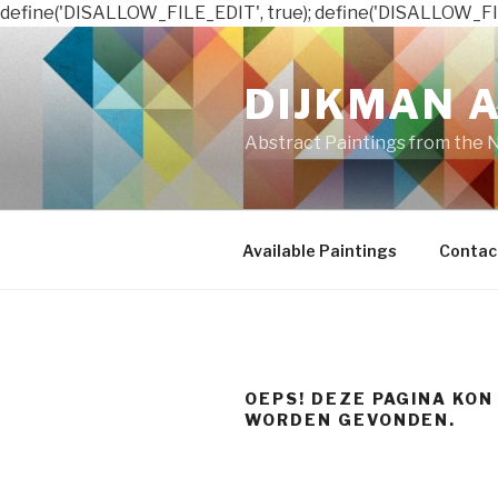
define('DISALLOW_FILE_EDIT', true); define('DISALLOW_FI
Naar
de
DIJKMAN 
inhoud
springen
Abstract Paintings from the 
Available Paintings
Contac
OEPS! DEZE PAGINA KON
WORDEN GEVONDEN.