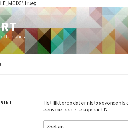
LE_MODS', true);
ART
Netherlands
t
 NIET
Het lijkt erop dat er niets gevonden is
eens met een zoekopdracht?
Zoeken