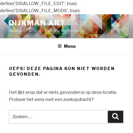
define('DISALLOW_FILE_EDIT', true);
define('DISALLOW_FILE_MODS', true);
Naar
DIJKMAN ART
de
Abstract Paintings from the Netherlands
inhoud
springen
Menu
OEPS! DEZE PAGINA KON NIET WORDEN
GEVONDEN.
Het lijkt erop dat er niets gevonden is op deze locatie.
Probeer het eens met een zoekopdracht?
Zoeken
Zoeke
naar: