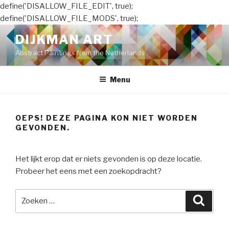
define('DISALLOW_FILE_EDIT', true);
define('DISALLOW_FILE_MODS', true);
Naar
DIJKMAN ART
de
Abstract Paintings from the Netherlands
inhoud
springen
Menu
OEPS! DEZE PAGINA KON NIET WORDEN
GEVONDEN.
Het lijkt erop dat er niets gevonden is op deze locatie.
Probeer het eens met een zoekopdracht?
Zoeken
Zoeke
naar: