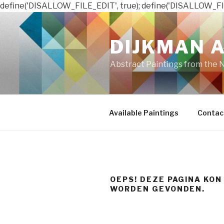
define('DISALLOW_FILE_EDIT', true); define('DISALLOW_FI
Naar
de
DIJKMAN 
inhoud
springen
Abstract Paintings from the 
Available Paintings
Contac
OEPS! DEZE PAGINA KON
WORDEN GEVONDEN.