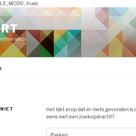
LE_MODS', true);
ART
Netherlands
t
 NIET
Het lijkt erop dat er niets gevonden is
eens met een zoekopdracht?
Zoeken