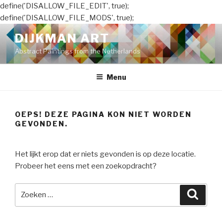
define('DISALLOW_FILE_EDIT', true);
define('DISALLOW_FILE_MODS', true);
Naar
DIJKMAN ART
de
Abstract Paintings from the Netherlands
inhoud
springen
Menu
OEPS! DEZE PAGINA KON NIET WORDEN
GEVONDEN.
Het lijkt erop dat er niets gevonden is op deze locatie.
Probeer het eens met een zoekopdracht?
Zoeken
Zoeke
naar: