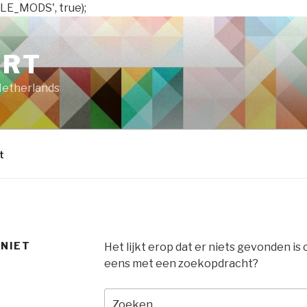
LE_MODS', true);
ART
Netherlands
t
 NIET
Het lijkt erop dat er niets gevonden is
eens met een zoekopdracht?
Zoeken