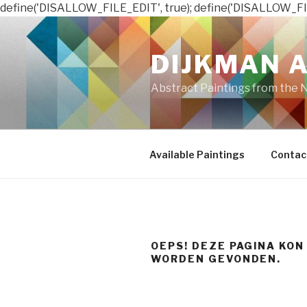
define('DISALLOW_FILE_EDIT', true); define('DISALLOW_FI
Naar
de
DIJKMAN 
inhoud
springen
Abstract Paintings from the 
Available Paintings
Contac
OEPS! DEZE PAGINA KON
WORDEN GEVONDEN.