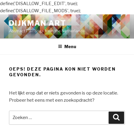
define('DISALLOW_FILE_EDIT', true);
define('DISALLOW_FILE_MODS', true);
Naar
DIJKMAN ART
de
Abstract Paintings from the Netherlands
inhoud
springen
Menu
OEPS! DEZE PAGINA KON NIET WORDEN
GEVONDEN.
Het lijkt erop dat er niets gevonden is op deze locatie.
Probeer het eens met een zoekopdracht?
Zoeken
Zoeke
naar: