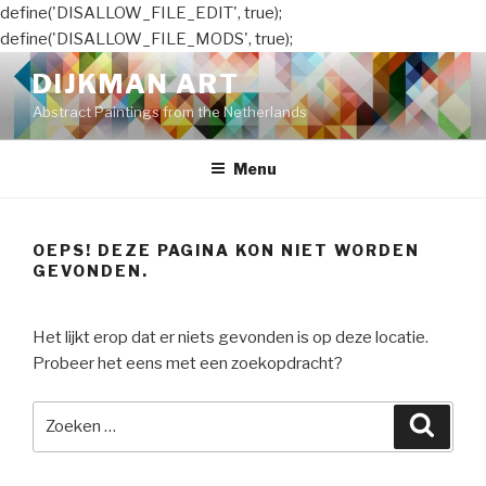
define('DISALLOW_FILE_EDIT', true);
define('DISALLOW_FILE_MODS', true);
Naar
DIJKMAN ART
de
Abstract Paintings from the Netherlands
inhoud
springen
Menu
OEPS! DEZE PAGINA KON NIET WORDEN
GEVONDEN.
Het lijkt erop dat er niets gevonden is op deze locatie.
Probeer het eens met een zoekopdracht?
Zoeken
Zoeke
naar: