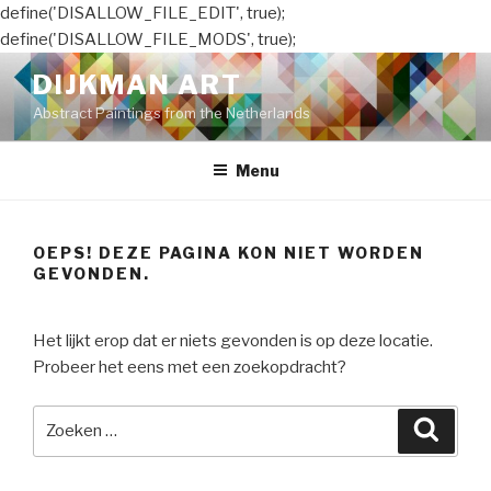
define('DISALLOW_FILE_EDIT', true);
define('DISALLOW_FILE_MODS', true);
Naar
DIJKMAN ART
de
Abstract Paintings from the Netherlands
inhoud
springen
Menu
OEPS! DEZE PAGINA KON NIET WORDEN
GEVONDEN.
Het lijkt erop dat er niets gevonden is op deze locatie.
Probeer het eens met een zoekopdracht?
Zoeken
Zoeke
naar: