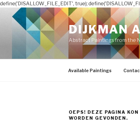
define('DISALLOW_FILE_EDIT', true); define('DISALLOW_FI
Naar
de
DIJKMAN 
inhoud
springen
Abstract Paintings from the 
Available Paintings
Contac
OEPS! DEZE PAGINA KON
WORDEN GEVONDEN.