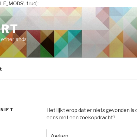
LE_MODS', true);
ART
Netherlands
t
 NIET
Het lijkt erop dat er niets gevonden is
eens met een zoekopdracht?
Zoeken