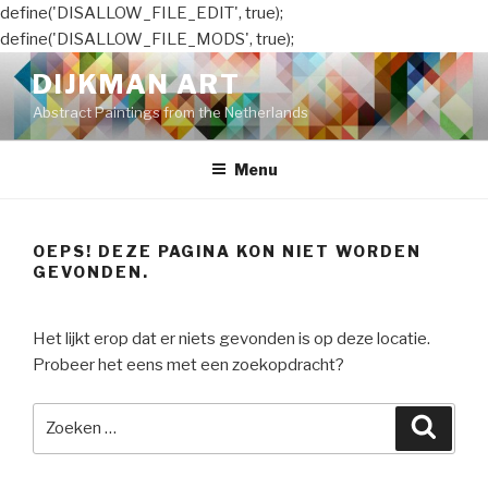
define('DISALLOW_FILE_EDIT', true);
define('DISALLOW_FILE_MODS', true);
Naar
DIJKMAN ART
de
Abstract Paintings from the Netherlands
inhoud
springen
Menu
OEPS! DEZE PAGINA KON NIET WORDEN
GEVONDEN.
Het lijkt erop dat er niets gevonden is op deze locatie.
Probeer het eens met een zoekopdracht?
Zoeken
Zoeke
naar: